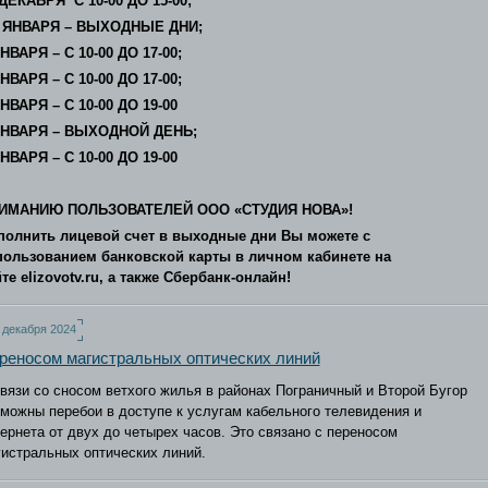
 ДЕКАБРЯ С 10-00 ДО 15-00;
3 ЯНВАРЯ – ВЫХОДНЫЕ ДНИ;
НВАРЯ – С 10-00 ДО 17-00;
НВАРЯ – С 10-00 ДО 17-00;
НВАРЯ
–
С 10-00 ДО
19-00
ЯНВАРЯ – ВЫХОДНОЙ ДЕНЬ;
НВАРЯ – С 10-00 ДО 19-00
ИМАНИЮ ПОЛЬЗОВАТЕЛЕЙ ООО «СТУДИЯ НОВА»!
полнить лицевой счет в выходные дни Вы можете с
пользованием банковской карты в личном кабинете на
йте
elizovotv
.
ru
, а также Сбербанк-онлайн!
 декабря 2024
реносом магистральных оптических линий
вязи со сносом ветхого жилья в районах Пограничный и Второй Бугор
можны перебои в доступе к услугам кабельного телевидения и
ернета от двух до четырех часов. Это связано с переносом
истральных оптических линий.