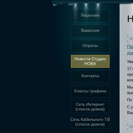
Лицензии
Н
Вакансии
16
Опросы
Пр
до
Новости Студии
Ув
НОВА
17 
про
Контакты
воз
Мы
Классы трафика
быс
По
Сеть Интернет
С 
(список домов)
Ва
Сеть Кабельного ТВ
(список домов)
23