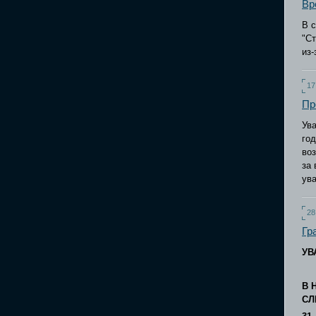
Вр
В 
"Ст
из-
17
Пр
Ува
год
во
за 
ув
28
Гр
УВ
В 
СЛ