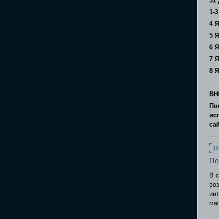
31
1-
4 Я
5 Я
6
Я
7 
8 Я
ВН
По
ис
са
18
Пе
В с
воз
инт
маг