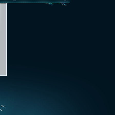
 вы
ов