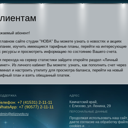
лиентам
ажаемый абонент!
главном сайте студии "НОВА" Вы можете узнать о новостях и акциях
мпании, изучить имеющиеся тарифные планы, перейти на интересующие
с ресурсы и просмотреть информацию по состоянию Вашего счета.
 перехода на сервер статистики зайдите откройте раздел «Личный
инет». Из личного кабинет Вы можете: узнать, как пополнить счет через
минал и настроить утилиту для просмотра баланса, перейти на новый
рифный план и взять обещанный платеж.
ОДДЕРЖКА
АДРЕС
елефон: +7 (41531) 2-11-11
Камчатский край,
г. Елизово, ул. Ленина, 29
hatsApp: +7 (90577) 2-11-11
ПЕРСОНАЛЬНЫЕ ДАННЫЕ
dmin@elizovotv.ru
Продолжая использовать наш сайт,
даете согласие на обработку файл
cookies и