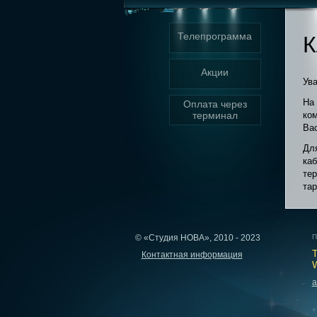
Телепрограмма
К
Акции
Ув
На 
Оплата через
терминал
ко
Ва
Для
каб
тер
та
© «Студия НОВА», 2010 - 2023
П
Т
Контактная информация
W
a