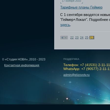
17 ноября 2010
Тарифные планы Геймер
С 1 сентября вводятся новы
"Геймер+Локал". Подробнее 
здесь
.
22
23
24
25
26
© «Студия НОВА», 2010 - 2023
ПОДДЕРЖКА
Телефон: +7 (41531) 2-11-1
Контактная информация
WhatsApp: +7 (90577) 2-11-1
admin@elizovotv.ru